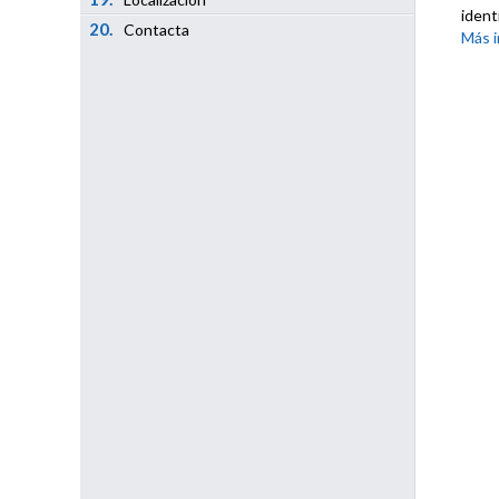
ident
20.
Contacta
Más i