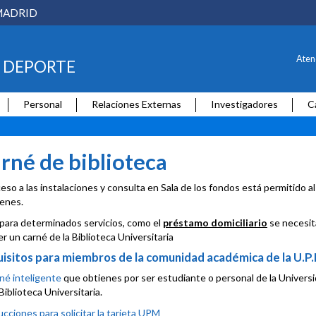
MADRID
Aten
L DEPORTE
Personal
Relaciones Externas
Investigadores
C
rné de biblioteca
ceso a las instalaciones y consulta en Sala de los fondos está permitido a
enes.
para determinados servicios, como el
préstamo domiciliario
se necesita
r un carné de la Biblioteca Universitaria
isitos para miembros de la comunidad académica de la U.P.M
né inteligente
que obtienes por ser estudiante o personal de la Universi
 Biblioteca Universitaria.
ucciones para solicitar la tarjeta UPM