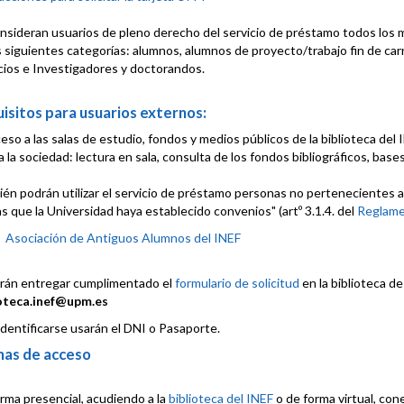
nsideran usuarios de pleno derecho del servicio de préstamo todos los 
s siguientes categorías: alumnos, alumnos de proyecto/trabajo fin de ca
cios e Investigadores y doctorandos.
isitos para usuarios externos:
ceso a las salas de estudio, fondos y medios públicos de la biblioteca de
a la sociedad: lectura en sala, consulta de los fondos bibliográficos, bases
én podrán utilizar el servicio de préstamo personas no pertenecientes a
as que la Universidad haya establecido convenios" (artº 3.1.4. del
Reglamen
Asociación de Antiguos Alumnos del INEF
rán entregar cumplimentado el
formulario de solicitud
en la biblioteca de
ioteca.inef@upm.es
identificarse usarán el DNI o Pasaporte.
as de acceso
rma presencial, acudiendo a la
biblioteca del INEF
o de forma virtual, co