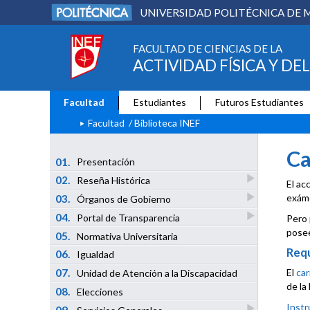
UNIVERSIDAD POLITÉCNICA DE 
FACULTAD DE CIENCIAS DE LA
ACTIVIDAD FÍSICA Y DE
Facultad
Estudiantes
Futuros Estudiantes
Facultad
/
Biblioteca INEF
Ca
01.
Presentación
02.
Reseña Histórica
El ac
exám
03.
Órganos de Gobierno
04.
Portal de Transparencia
Pero 
posee
05.
Normativa Universitaria
Requ
06.
Igualdad
El
car
07.
Unidad de Atención a la Discapacidad
de la
08.
Elecciones
Instr
09.