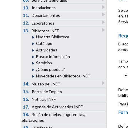
Servicios Generales
10.
Instalaciones
Se co
11.
Departamentos
en la
Servi
12.
Laboratorios
13.
Biblioteca INEF
Requ
Nuestra Biblioteca
Catálogo
El ac
a tod
Actividades
Buscar información
Tambi
Servicios
con l
¿Cómo puedo...?
Novedades en Biblioteca INEF
14.
Museo del INEF
Debe
15.
Portal de Empleo
bibl
16.
Noticias INEF
Para 
17.
Agenda de Actividades INEF
Form
18.
Buzón de quejas, sugerencias,
felicitaciones
De fo
19.
Localización